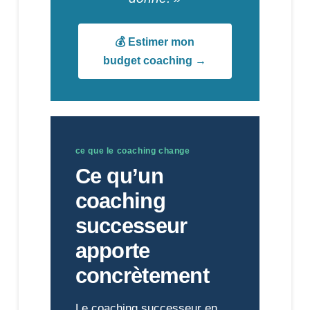
💰 Estimer mon
budget coaching →
ce que le coaching change
Ce qu’un
coaching
successeur
apporte
concrètement
Le coaching successeur en