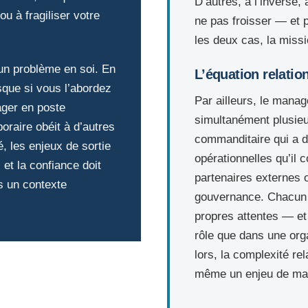
D’autres, à l’inverse, 
ou à fragiliser votre
ne pas froisser — et p
les deux cas, la missi
un problème en soi. En
L’équation relatio
sque si vous l’abordez
Par ailleurs, le manage
ager en poste
simultanément plusieur
raire obéit à d’autres
commanditaire qui a dé
, les enjeux de sortie
opérationnelles qu’il 
 et la confiance doit
partenaires externes 
ns un contexte
gouvernance. Chacun 
propres attentes — et
rôle que dans une org
lors, la complexité rel
même un enjeu de man