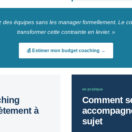
 des équipes sans les manager formellement. Le co
transformer cette contrainte en levier. »
💰 Estimer mon budget coaching →
en pratique
ching
Comment se
ètement à
accompagne
sujet