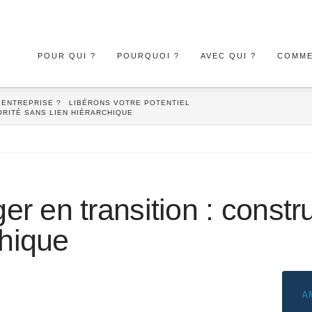
:
:
:
POUR QUI ?
POURQUOI ?
AVEC QUI ?
COMME
LE
LES
NOTRE
COACHING
BÉNÉFICES
RÉSEAU
PROFESSIONNEL
ET
NATIONAL
POUR
OBJECTIFS
DE
LES
D’UN
DOUZE
DIRIGEANTS,
ACCOMPAGNEMENT
COACHS
 ENTREPRISE ?
LIBÉRONS VOTRE POTENTIEL
MANAGERS
EN
CERTIFIÉS
RITÉ SANS LIEN HIÉRARCHIQUE
ET
ENTREPRISE
ICF
ORGANISATIONS
ET
EMCC
 en transition : constru
chique
A