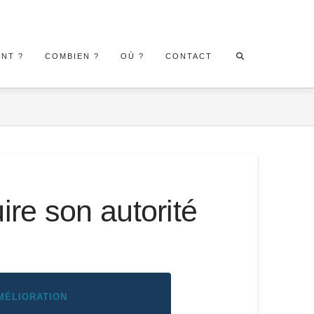
:
:
:
:
NT ?
COMBIEN ?
OÙ ?
CONTACT
LE
LES
TROUVER
PLANIFIER
DÉROULEMENT,
TARIFS
UN
UN
LES
ET
COACH
PREMIER
MÉTHODES
L’ESTIMATION
DE
ÉCHANGE
ET
DE
PROXIMITÉ
AVEC
FORMATS
VOTRE
EN
METAS
DE
BUDGET
RÉGION
COACHING
COACHING
COACHING
ET
PROPOSÉS
PARTOUT
EN
FRANCE
ire son autorité
MÉLIORATION