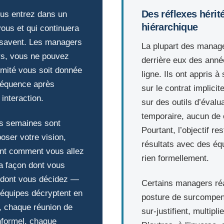
Des réflexes héri
ous entrez dans un
hiérarchique
vous et qui continuera
 savent. Les managers
La plupart des manage
ors, vous ne pouvez
derrière eux des ann
timité vous soit donnée
ligne. Ils ont appris à
, séquence après
sur le contrat implicit
interaction.
sur des outils d’évalu
temporaire, aucun de 
es semaines sont
Pourtant, l’objectif res
oser votre vision,
résultats avec des éq
ent comment vous allez
rien formellement.
la façon dont vous
 dont vous décidez —
Certains managers réa
 équipes décryptent en
posture de surcompensa
, chaque réunion de
sur-justifient, multipli
nformel, chaque