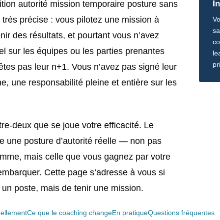
tion autorité mission temporaire posture sans
I
 très précise : vous pilotez une mission à
Vo
sa
nir des résultats, et pourtant vous n’avez
co
el sur les équipes ou les parties prenantes
le
pr
tes pas leur n+1. Vous n’avez pas signé leur
, une responsabilité pleine et entière sur les
re-deux que se joue votre efficacité. Le
e une posture d’autorité réelle — non pas
amme, mais celle que vous gagnez par votre
’embarquer. Cette page s’adresse à vous si
e un poste, mais de tenir une mission.
éellement
Ce que le coaching change
En pratique
Questions fréquentes