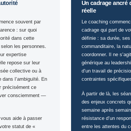
autorité
Un cadrage ancré 
réelle
mmence souvent par
Le coaching commence
arence : sur quoi
cadrage qui part de vot
orité dans cette
définie : sa durée, ses 
 selon les personnes.
commanditaire, la nat
eur expertise
coordonner. Il ne s’a
elle repose sur leur
générique au leadership
nsée collective ou à
d’un travail de précisi
re dans l’ambiguïté. En
contraintes spécifique
ier précisément ce
À partir de là, les séa
tiver consciemment —
des enjeux concrets q
semaine après semain
g vous aide à passer
résistance d’un respon
 votre statut de «
entre les attentes du c