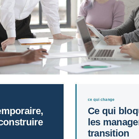
ce qui change
emporaire,
Ce qui bloq
construire
les manage
transition