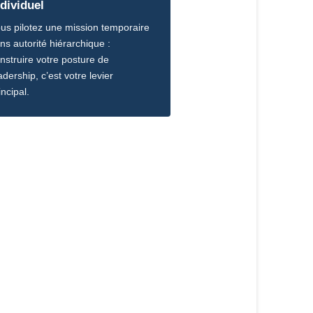
ndividuel
us pilotez une mission temporaire
ns autorité hiérarchique :
nstruire votre posture de
adership, c’est votre levier
incipal.