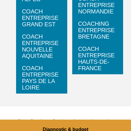
ENTREPRISE
COACH
NORMANDIE
ENTREPRISE
COACHING
GRAND EST
ENTREPRISE
COACH
BRETAGNE
ENTREPRISE
COACH
NOUVELLE
ENTREPRISE
AQUITAINE
HAUTS-DE-
COACH
FRANCE
ENTREPRISE
PAYS DE LA
LOIRE
Metas Coaching - Coachs professionnels pour les
entreprises, expert en management intervient sur toute la
France - tous droits réservés -
Mentions Légales
-
Politique
Diagnostic & budget