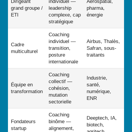
Dirigeant
individuel —
Aérospatial,
grand groupe /
leadership
pharma,
ETI
complexe, cap
énergie
stratégique
Coaching
individuel —
Airbus, Thalès,
Cadre
transition,
Safran, sous-
multiculturel
posture
traitants
internationale
Coaching
Industrie,
collectif —
Équipe en
santé,
cohésion,
transformation
numérique,
mutation
ENR
sectorielle
Coaching
Deeptech, IA,
Fondateurs
binôme —
biotech,
startup
alignement,
agritech