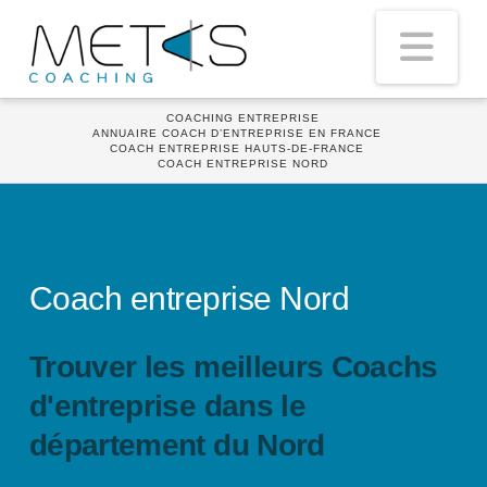
Nav
HOME
COACHING ENTREPRISE
ANNUAIRE COACH D’ENTREPRISE EN FRANCE
COACH ENTREPRISE HAUTS-DE-FRANCE
COACH ENTREPRISE NORD
Coach entreprise Nord
Trouver les meilleurs Coachs
d'entreprise dans le
département du Nord